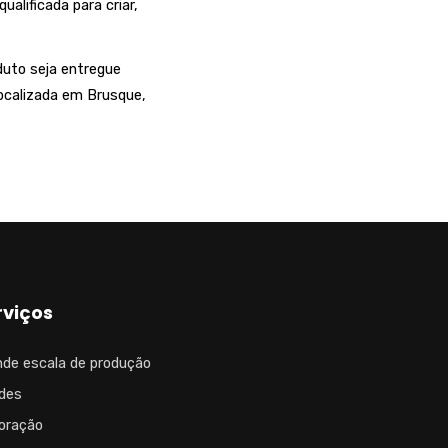
lificada para criar,
duto seja entregue
ocalizada em Brusque,
rviços
nde escala de produção
ndes
oração